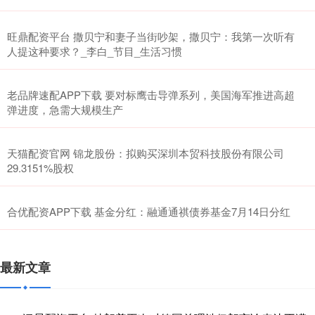
旺鼎配资平台 撒贝宁和妻子当街吵架，撒贝宁：我第一次听有
人提这种要求？_李白_节目_生活习惯
老品牌速配APP下载 要对标鹰击导弹系列，美国海军推进高超
弹进度，急需大规模生产
天猫配资官网 锦龙股份：拟购买深圳本贸科技股份有限公司
29.3151%股权
合优配资APP下载 基金分红：融通通祺债券基金7月14日分红
最新文章