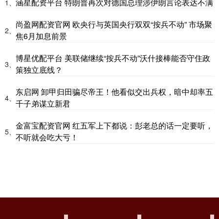
涵星配资平台 特朗普再次对德国总理涉伊朗言论表达不满
1、
尚盈网配资官网 欧央行与英国央行双双“按兵不动” 市场聚
2、
焦6月加息前景
博星优配平台 美联储继续“按兵不动”沃什接棒能否守住政
3、
策独立底线？
东启网 卸甲归田骗尽帝王！他看似交出兵权，暗中却率五
4、
千子弟谋立新君
金富宝配资官网 红五军上下都说：彭老总的话一定要听，
5、
不听就会吃大亏！