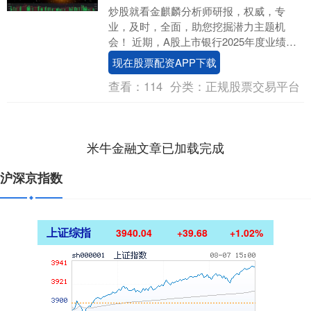
炒股就看金麒麟分析师研报，权威，专
业，及时，全面，助您挖掘潜力主题机
会！ 近期，A股上市银行2025年度业绩快
报密集出炉。截至1月29日记者发稿，已有
现在股票配资APP下载
10家上市....
查看：
114
分类：
正规股票交易平台
米牛金融文章已加载完成
沪深京指数
上证综指
3940.04
+39.68
+1.02%