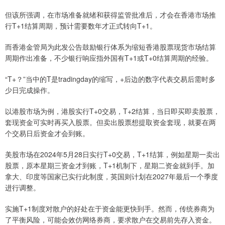
但该所强调，在市场准备就绪和获得监管批准后，才会在香港市场推
行T+1结算周期，预计需要数年才正式转向T+1。
而香港金管局为此发公告鼓励银行体系为缩短香港股票现货市场结算
周期作出准备，不少银行响应指外国有T+1或T+0结算周期的经验。
“T+？”当中的T是tradingday的缩写，+后边的数字代表交易后需时多
少日完成操作。
以港股市场为例，港股实行T+0交易，T+2结算，当日即买即卖股票，
套现资金可实时再买入股票。但卖出股票想提取资金套现，就要在两
个交易日后资金才会到账。
美股市场在2024年5月28日实行T+0交易，T+1结算，例如星期一卖出
股票，原本星期三资金才到账，T+1机制下，星期二资金就到手。加
拿大、印度等国家已实行此制度，英国则计划在2027年最后一个季度
进行调整。
实施T+1制度对散户的好处在于资金能更快到手。然而，传统券商为
了平衡风险，可能会效仿网络券商，要求散户在交易前先存入资金。