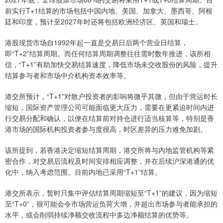
前实行T+1结算的市场包括中国内地、美国、加拿大、墨西哥、阿根
廷和印度，预计至2027年时还将包括欧洲经济区、英国和瑞士。
港股现货市场自1992年起一直是交易日后两个营业日结算，
即“T+2”结算周期。而任何结算周期调整往往需时数年推进，该所相
信，“T+1”有助加快交易结算速度，降低市场未交收股份的风险，提升
结算参与者和市场中介机构资本效率等。
港交所预计，“T+1”对散户投资者的影响将微乎其微，但由于营运时长
缩短，国际资产管理公司可能面临更大压力，需要在更紧迫时间内进
行交易分配和确认，以便在结算前对持仓进行适当核算等，特别是香
港市场的国际机构投资者参与度很高，时区差异的压力难免加剧。
该所提到，若香港决定缩短结算周期，港交所将与内地监管机构等紧
密合作，对交易后流程及时间安排相应调整，并在后续沪深港通的优
化中，纳入考虑范围。目前内地已采用“T+1”结算。
港交所表示，暂时只集中评估结算周期缩短至“T+1”的建议，因为缩短
至“T+0”，很可能会令市场营运负荷大增，并超出市场参与者能承担的
水平，或会削弱持续净额交收流程中多边净额结算的优势等。