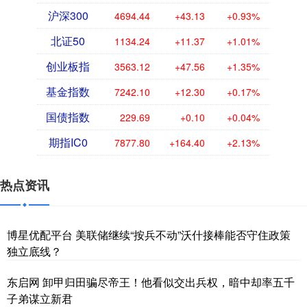
沪深300
4694.44
+43.13
+0.93%
北证50
1134.24
+11.37
+1.01%
创业板指
3563.12
+47.56
+1.35%
基金指数
7242.10
+12.30
+0.17%
国债指数
229.69
+0.10
+0.04%
期指IC0
7877.80
+164.40
+2.13%
热点资讯
博星优配平台 美联储继续“按兵不动”沃什接棒能否守住政策
独立底线？
东启网 卸甲归田骗尽帝王！他看似交出兵权，暗中却率五千
子弟谋立新君