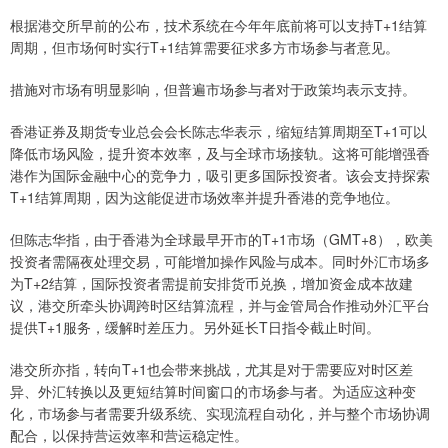
根据港交所早前的公布，技术系统在今年年底前将可以支持T+1结算
周期，但市场何时实行T+1结算需要征求多方市场参与者意见。
措施对市场有明显影响，但普遍市场参与者对于政策均表示支持。
香港证券及期货专业总会会长陈志华表示，缩短结算周期至T+1可以
降低市场风险，提升资本效率，及与全球市场接轨。这将可能增强香
港作为国际金融中心的竞争力，吸引更多国际投资者。该会支持探索
T+1结算周期，因为这能促进市场效率并提升香港的竞争地位。
但陈志华指，由于香港为全球最早开市的T+1市场（GMT+8），欧美
投资者需隔夜处理交易，可能增加操作风险与成本。同时外汇市场多
为T+2结算，国际投资者需提前安排货币兑换，增加资金成本故建
议，港交所牵头协调跨时区结算流程，并与金管局合作推动外汇平台
提供T+1服务，缓解时差压力。另外延长T日指令截止时间。
港交所亦指，转向T+1也会带来挑战，尤其是对于需要应对时区差
异、外汇转换以及更短结算时间窗口的市场参与者。为适应这种变
化，市场参与者需要升级系统、实现流程自动化，并与整个市场协调
配合，以保持营运效率和营运稳定性。