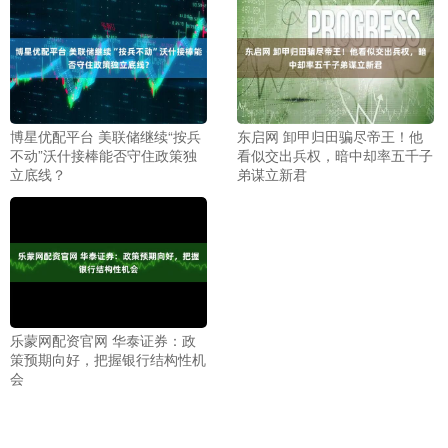
博星优配平台 美联储继续“按兵
东启网 卸甲归田骗尽帝王！他
不动”沃什接棒能否守住政策独
看似交出兵权，暗中却率五千子
立底线？
弟谋立新君
乐蒙网配资官网 华泰证券：政
策预期向好，把握银行结构性机
会