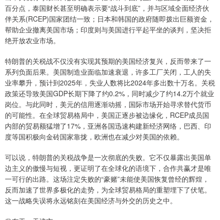
百分点，泰国财长甚至明确表示要“战斗到底”，并与区域全面经济伙
伴关系(RCEP)国家团结一致；日本和韩国的政府随即拨出巨额资金，
帮助企业撤离美国市场；印度则与美国进行平起平坐的谈判，坚决拒
绝开放农业市场。
特朗普的关税战不仅没有实现其预期的美国经济复兴，反而带来了一
系列负面后果。美国制造业面临加速衰退，许多工厂关闭，工人的失
业率攀升，预计到2025年，失业人数将比2024年多出数十万名。关税
政策还导致美国GDP长期下降了约0.2%，同时减少了约14.2万个就业
岗位。与此同时，美元的信用逐渐动摇，国际市场开始寻求替代货币
的可能性。在全球贸易格局中，美国正逐步被边缘化，RCEP成员国
内部的贸易额猛增了17%，亚洲各国迅速构建新经济网络，巴西、印
度等国积极向金砖国家靠拢，欧洲也在减少对美国的依赖。
可以说，特朗普的关税战争是一次彻底的失败。它不仅暴露出美国单
边主义的傲慢与短视，更证明了在全球化的语境下，合作共赢才是唯
一可行的出路。这场注定失败的“豪赌”未能使美国恢复曾经的辉煌，
反而加速了世界多极化的走势，为全球贸易格局的重塑埋下了伏笔。
这一战略失误将永远铭刻在美国经济与外交的历史之中。