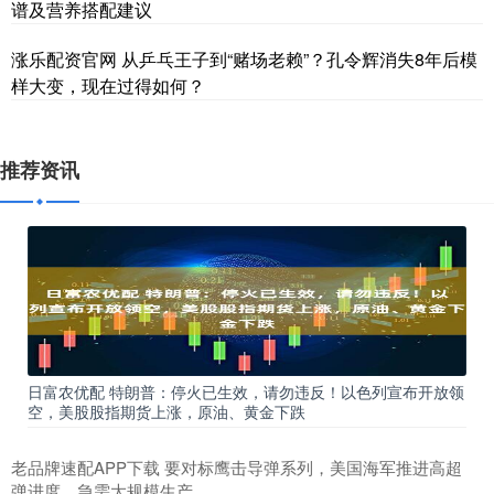
谱及营养搭配建议
涨乐配资官网 从乒乓王子到“赌场老赖”？孔令辉消失8年后模
样大变，现在过得如何？
推荐资讯
日富农优配 特朗普：停火已生效，请勿违反！以色列宣布开放领
空，美股股指期货上涨，原油、黄金下跌
老品牌速配APP下载 要对标鹰击导弹系列，美国海军推进高超
弹进度，急需大规模生产