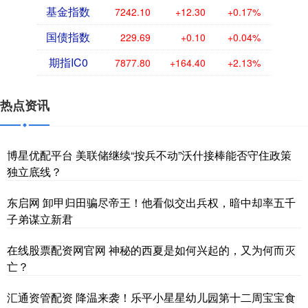
基金指数
7242.10
+12.30
+0.17%
国债指数
229.69
+0.10
+0.04%
期指IC0
7877.80
+164.40
+2.13%
热点资讯
博星优配平台 美联储继续“按兵不动”沃什接棒能否守住政策
独立底线？
东启网 卸甲归田骗尽帝王！他看似交出兵权，暗中却率五千
子弟谋立新君
在线股票配资网官网 神秘的西夏是如何兴起的，又为何而灭
亡？
汇通资管配资 降温来袭！乐平小星星幼儿园第十二周宝宝食