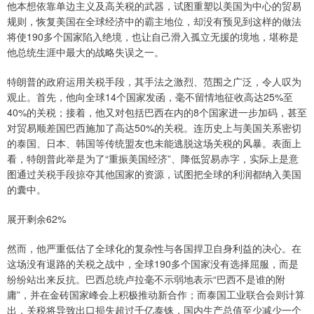
他本想依靠单边主义及高关税的武器，试图重塑以美国为中心的贸易
规则，恢复美国在全球经济中的霸主地位，却没有预见到这样的做法
将使190多个国家陷入绝境，也让自己滑入孤立无援的境地，堪称是
他总统生涯中最大的战略失误之一。
特朗普的政府运用关税手段，其手法之激烈、范围之广泛，令人叹为
观止。首先，他向全球14个国家发函，毫不留情地征收高达25%至
40%的关税；接着，他又对包括巴西在内的8个国家进一步加码，甚至
对贸易顺差国巴西施加了高达50%的关税。连历史上与美国关系密切
的泰国、日本、韩国等传统盟友也未能逃脱这场关税的风暴。表面上
看，特朗普此举是为了“重振美国经济”、降低贸易赤字，实际上是意
图通过关税手段掠夺其他国家的资源，试图把全球的利润都纳入美国
的囊中。
展开剩余62%
然而，他严重低估了全球化的复杂性与各国捍卫自身利益的决心。在
这场没有退路的关税之战中，全球190多个国家没有选择屈服，而是
纷纷站出来反抗。巴西总统卢拉毫不示弱地表示“巴西不是谁的附
庸”，并在金砖国家峰会上积极推动新合作；而泰国工业联合会则计算
出，关税将导致出口损失超过千亿泰铢，国内生产总值至少减少一个