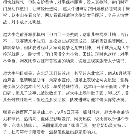
很快就喘气，但队友护着他，对手保持距离，没人真抢球。射门时守
门员动作敷衍，让球轻松进网。 赵大牛进球后跟田娃模仿苍蝇洗手庆
祝，赵本山在看台笑。网友看视频后说这像陪太子踢球，全是人情世
故，对手放水太明显。
赵大牛之前开减肥机构，但自己一身赘肉，这事儿被网友吐槽，言行
不一。联赛请来小沈阳、文松这些赵家班成员，还有雪饼猴等网红，
阵容豪华，但比赛过程让大家觉得缺乏竞技精神。 对手球员见赵大牛
控球就退步，跑动慢，守门员没全力扑救。田娃进球时也这样，对手
不争抢。网友比作西虹市首富里的场景，说这是现实版陪太子读书。
赵大牛的目标是让东北足球赶超苏超，甚至超东北篮球，他从8月就开
始筹备，邀请明星助阵，为家乡宣传。但场上表现让网友质疑，觉得
他仗着父亲赵本山的人脉，享受特殊待遇。 赵本山一辈子低调，攒下
口碑，但儿子这事儿被说败光了。赵大牛上场时肚子圆，脚步沉，没
几分钟扶膝歇气，但还是多次助攻，队友进球后他冲镜头挥臂庆祝。
联赛在铁西区厂超基础上办，9月9日开幕，吸引球迷。赵大牛身兼策
划和球员，热情高，但体型影响发挥。网友热议，说比赛欢乐但不专
业，充满人情味儿。 马丽娟现身加了家庭元素，她穿奶奶装支持儿
子，杜海涛母子陪着看，温馨但也显出赵家影响力。