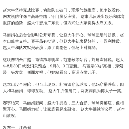
赵大牛坚持完成比赛，协助队友破门，现场气氛推高，但争议没停。
网友说防守像早高峰空路，守门员反应慢。 这事儿反映出娱乐和体育
混搭的趋势，赵大牛想推广东北，但方式让大家觉得太靠关系。
马丽娟在后台合影时公开夸赞，让赵大牛开心。球球互动时骄傲，赵
本山鼓掌支持。赛事虽有批评，但赵大牛初衷是好的，非盈利性质。
赵大牛和队友默契表演，添了喜剧色，但场上对抗弱。
这联赛结合厂超，邀请跨界明星，范志毅等站台，刘建宏解说。赵大
牛8月30日就发消息预热，9月8、9日更新。 马丽娟60岁亮相，穿紫
装，头发盘，侧面发福，但她站看台，高调点赞儿子。
赵本山没全程陪，但台上现身。杜海涛穿蓝球服，他妈穿搭呼应，四
人和马丽娟、球球互动。 赵大牛胖但射门，网友调侃为博太子一笑。
赛事结束，马丽娟慰问，赵大牛拥抱，三人合影。球球抑郁症，但相
聚开心。马丽娟力挺，让家庭看起来融洽。 赵大牛继续管公司，赵本
山放权。
发布于：江西省