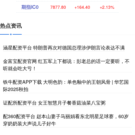
期指IC0
7877.80
+164.40
+2.13%
热点资讯
涵星配资平台 特朗普再次对德国总理涉伊朗言论表达不满
金富宝配资官网 红五军上下都说：彭老总的话一定要听，不
听就会吃大亏！
铁牛配资APP下载 大明色韵：单色釉中的王朝风骨 | 华艺国
际2025秋拍
证配所配资平台 女王智慧月子餐香菇油菜八宝粥
配360配资平台 赵本山妻子马丽娟看东北明星足球赛，60岁
穿奶奶装大声说儿子好牛