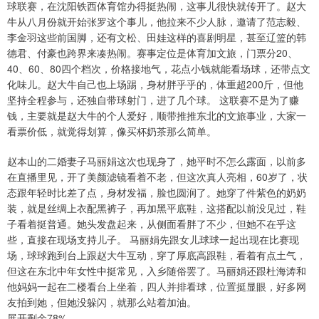
球联赛，在沈阳铁西体育馆办得挺热闹，这事儿很快就传开了。赵大
牛从八月份就开始张罗这个事儿，他拉来不少人脉，邀请了范志毅、
李金羽这些前国脚，还有文松、田娃这样的喜剧明星，甚至辽篮的韩
德君、付豪也跨界来凑热闹。赛事定位是体育加文旅，门票分20、
40、60、80四个档次，价格接地气，花点小钱就能看场球，还带点文
化味儿。赵大牛自己也上场踢，身材胖乎乎的，体重超200斤，但他
坚持全程参与，还独自带球射门，进了几个球。 这联赛不是为了赚
钱，主要就是赵大牛的个人爱好，顺带推推东北的文旅事业，大家一
看票价低，就觉得划算，像买杯奶茶那么简单。
赵本山的二婚妻子马丽娟这次也现身了，她平时不怎么露面，以前多
在直播里见，开了美颜滤镜看着不老，但这次真人亮相，60岁了，状
态跟年轻时比差了点，身材发福，脸也圆润了。她穿了件紫色的奶奶
装，就是丝绸上衣配黑裤子，再加黑平底鞋，这搭配以前没见过，鞋
子看着挺普通。她头发盘起来，从侧面看胖了不少，但她不在乎这
些，直接在现场支持儿子。 马丽娟先跟女儿球球一起出现在比赛现
场，球球跑到台上跟赵大牛互动，穿了厚底高跟鞋，看着有点土气，
但这在东北中年女性中挺常见，入乡随俗罢了。马丽娟还跟杜海涛和
他妈妈一起在二楼看台上坐着，四人并排看球，位置挺显眼，好多网
友拍到她，但她没躲闪，就那么站着加油。
展开剩余78%