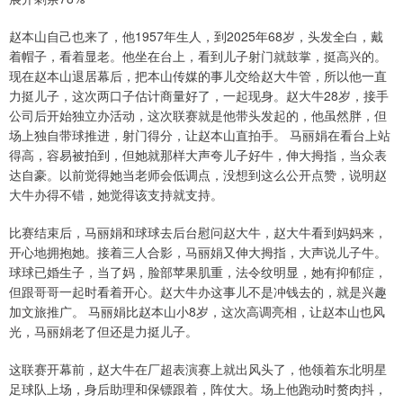
赵本山自己也来了，他1957年生人，到2025年68岁，头发全白，戴
着帽子，看着显老。他坐在台上，看到儿子射门就鼓掌，挺高兴的。
现在赵本山退居幕后，把本山传媒的事儿交给赵大牛管，所以他一直
力挺儿子，这次两口子估计商量好了，一起现身。赵大牛28岁，接手
公司后开始独立办活动，这次联赛就是他带头发起的，他虽然胖，但
场上独自带球推进，射门得分，让赵本山直拍手。 马丽娟在看台上站
得高，容易被拍到，但她就那样大声夸儿子好牛，伸大拇指，当众表
达自豪。以前觉得她当老师会低调点，没想到这么公开点赞，说明赵
大牛办得不错，她觉得该支持就支持。
比赛结束后，马丽娟和球球去后台慰问赵大牛，赵大牛看到妈妈来，
开心地拥抱她。接着三人合影，马丽娟又伸大拇指，大声说儿子牛。
球球已婚生子，当了妈，脸部苹果肌重，法令纹明显，她有抑郁症，
但跟哥哥一起时看着开心。赵大牛办这事儿不是冲钱去的，就是兴趣
加文旅推广。 马丽娟比赵本山小8岁，这次高调亮相，让赵本山也风
光，马丽娟老了但还是力挺儿子。
这联赛开幕前，赵大牛在厂超表演赛上就出风头了，他领着东北明星
足球队上场，身后助理和保镖跟着，阵仗大。场上他跑动时赘肉抖，