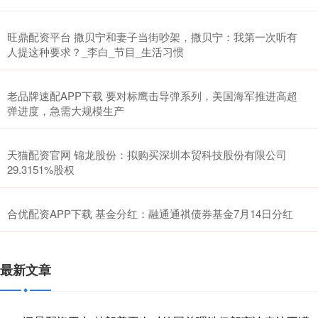
旺鼎配资平台 撒贝宁和妻子当街吵架，撒贝宁：我第一次听有
人提这种要求？_李白_节目_生活习惯
老品牌速配APP下载 要对标鹰击导弹系列，美国海军推进高超
弹进度，急需大规模生产
天猫配资官网 锦龙股份：拟购买深圳本贸科技股份有限公司
29.3151%股权
合优配资APP下载 基金分红：融通通祺债券基金7月14日分红
最新文章