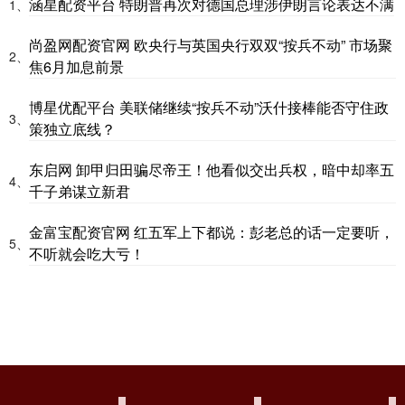
涵星配资平台 特朗普再次对德国总理涉伊朗言论表达不满
1、
尚盈网配资官网 欧央行与英国央行双双“按兵不动” 市场聚
2、
焦6月加息前景
博星优配平台 美联储继续“按兵不动”沃什接棒能否守住政
3、
策独立底线？
东启网 卸甲归田骗尽帝王！他看似交出兵权，暗中却率五
4、
千子弟谋立新君
金富宝配资官网 红五军上下都说：彭老总的话一定要听，
5、
不听就会吃大亏！